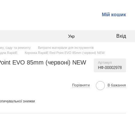
Мій кошик
Вхід
Укр
ому, саду та ремонту
Витратні матеріали для інструментів
рдла RapidE
Коронка RapidE Red Point EVO 85mm (червоні) NEW
Point EVO 85mm (червоні) NEW
Артикул
НФ-00002978
Порівняти
В бажання
опичувальної знижки