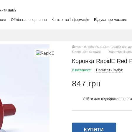
нити вам?
авка
Обмін та повернення
Контактна інформація
Відгуки про магазин
Делок - інтернет-магазин товарів для д
Корончасті свердла
Корончасті све
Коронка RapidE Red 
В наявності
Написати відгук
847 грн
Увійти
для відображення нак
%
КУПИТИ