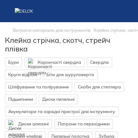
Витратні матеріали для інструментів
Клейка стрічка, скот
Клейка стрічка, скотч, стрейч
плівка
Бури
Корончасті свердла
Свердла
Круги відрізні
Біти для шуруповерта
Шліфування та полірування
Скоби для степлера
Підшипники
Диски пиляльні
Акумулятори та зарядні пристрої для інструменту
Диски алмазні
Патрони та перехідники
Стрижні клейові
Пиляльні полотна
Зубила