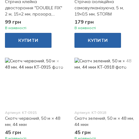
Стрічка клейка
Стрічка ізоляційна
двостороння "DOUBLE FIX"
самовулканізуюча, 5 м,
2 м, 15×2 мм, прозора,
19×0,5 мм, STORM
акрил, STORM
99 грн
179 грн
В наявності
В наявності
КУПИТИ
КУПИТИ
Артикул: KT-0915
Артикул: KT-0918
Скотч червоний, 50 м × 48
Скотч зелений, 50 м × 48 мм,
мм, 44 мкм
44 мкм
45 грн
45 грн
В наявності
В наявності