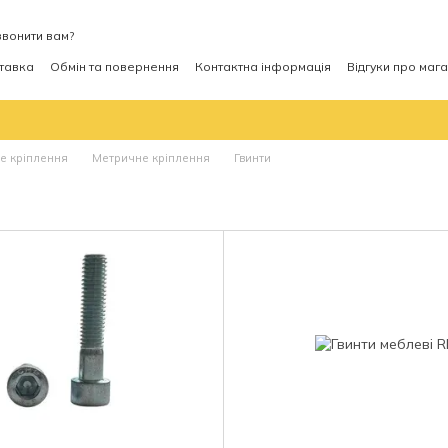
вонити вам?
ставка
Обмін та повернення
Контактна інформація
Відгуки про маг
не кріплення
Метричне кріплення
Гвинти