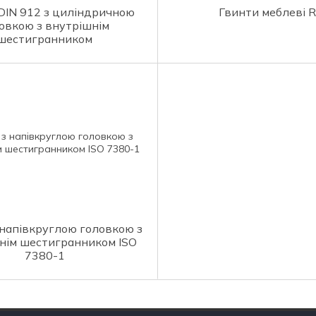
DIN 912 з циліндричною
Гвинти меблеві 
овкою з внутрішнім
шестигранником
 напівкруглою головкою з
нім шестигранником ISO
7380-1