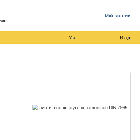
Мій кошик
азин
Вхід
Укр