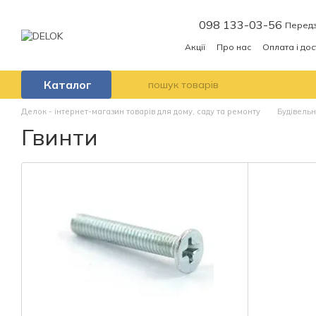
Перейти до основного контенту
098 133-03-56
Передз
Акції
Про нас
Оплата і до
Каталог
Делок - інтернет-магазин товарів для дому, саду та ремонту
Будівель
Гвинти