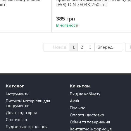
шт.
(WS) DIN 7504K 250 шт.
385 грн
В наявності
Назад
1
2
3
Вперед
Каталог
Клієнтам
Інструменти
Вхід до кабінету
Витратні матеріали для
Акції
інструментів
Про нас
Дача, сад, город
Оплата і доставка
Сантехніка
Обмін та повернення
Будівельне кріплення
Контактна інформація