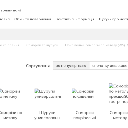
вонити вам?
ставка
Обмін та повернення
Контактна інформація
Відгуки про маг
не кріплення
Саморізи та шурупи
Покрівельні саморізи по металу (WS) 
Сортування:
за популярністю
спочатку дешевше
Саморізи по
Шурупи
Саморізи
Саморізи
металу
универсальні
покрівельні
металу
пресшай