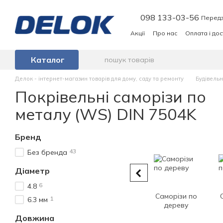
Перейти до основного контенту
098 133-03-56
Передз
Акції
Про нас
Оплата і до
Каталог
Делок - інтернет-магазин товарів для дому, саду та ремонту
Будівель
Покрівельні саморізи по
металу (WS) DIN 7504K
Бренд
43
Без бренда
Діаметр
6
4.8
Саморізи по
1
6.3 мм
дереву
Довжина