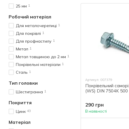
1
25 мм
Робочий матеріал
1
Для металочерепиці
1
Для покрівлі
1
Для профнастилу
1
Метал
1
Метал товщиною до 2 мм
1
Покрівельні матеріали
1
Сталь
Артикул: 007379
Тип головки
Покрівельний саморі
(WS) DIN 7504K 500 
1
Шестигранна
Покриття
290 грн
43
Цинк
В наявності
Матеріал