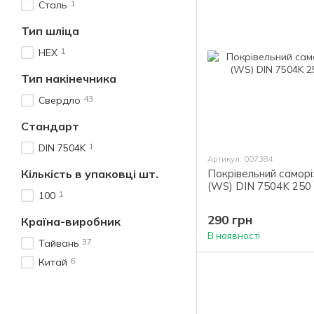
1
Сталь
Тип шліца
1
HEX
Тип накінечника
43
Свердло
Стандарт
1
DIN 7504K
Артикул: 007384
Кількість в упаковці шт.
Покрівельний саморі
(WS) DIN 7504K 250 
1
100
290 грн
Країна-виробник
В наявності
37
Тайвань
6
Китай