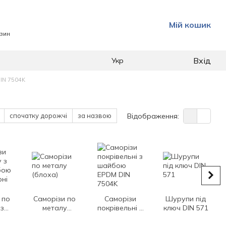
Мій кошик
азин
Вхід
Укр
DIN 7504K
спочатку дорожчі
за назвою
Відображення:
 по
Саморізи по
Саморізи
Шурупи під
 з
металу
покрівельні з
ключ DIN 571
бою
(блоха)
шайбою