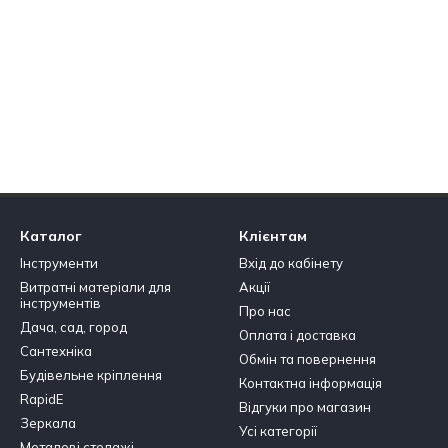
Каталог
Клієнтам
Інструменти
Вхід до кабінету
Витратні матеріали для
Акції
інструментів
Про нас
Дача, сад, город
Оплата і доставка
Сантехніка
Обмін та повернення
Будівельне кріплення
Контактна інформація
RapidE
Відгуки про магазин
Зеркала
Усі категорії
Металеві стелажі