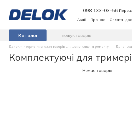
Перейти до основного контенту
098 133-03-56
Передз
Акції
Про нас
Оплата і до
Каталог
Делок - інтернет-магазин товарів для дому, саду та ремонту
Дача, сад
Комплектуючі для тримерів
Немає товарів