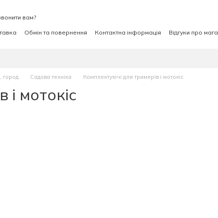
вонити вам?
ставка
Обмін та повернення
Контактна інформація
Відгуки про маг
, город
Садова техніка
Комплектуючі для тримерів і мотокіс
 і мотокіс