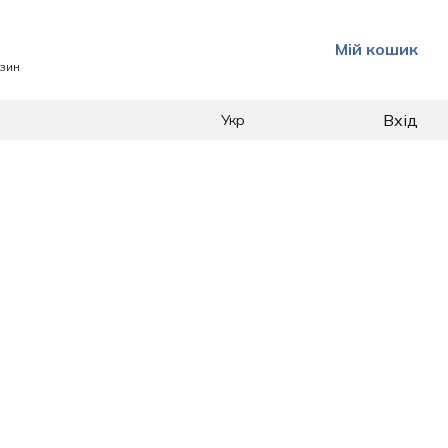
Мій кошик
азин
Вхід
Укр