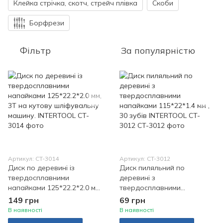
Клейка стрічка, скотч, стрейч плівка
Скоби
Борфрези
Фільтр
За популярністю
Артикул: CT-3014
Артикул: CT-3012
Диск по деревині із
Диск пиляльний по
твердосплавними
деревині з
напайками 125*22.2*2.0 мм,
твердосплавними
3Т на кутову шліфувальну
напайками 115*22*1.4 мм ,
149 грн
69 грн
машину. INTERTOOL
30 зубів INTERTOOL CT-
В наявності
В наявності
3012