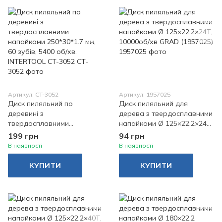
Артикул: CT-3052
Артикул: 1957025
Диск пиляльний по
Диск пиляльний для
деревині з
дерева з твердосплавними
твердосплавними
напайками Ø 125×22.2×24Т,
напайками 250*30*1.7 мм,
10000об/хв GRAD (1957025)
199 грн
94 грн
60 зубів, 5400 об/хв.
В наявності
В наявності
INTERTOOL CT-3052
КУПИТИ
КУПИТИ