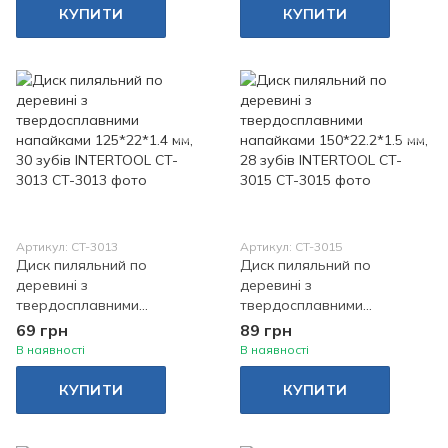
КУПИТИ
КУПИТИ
Артикул: CT-3013
Артикул: CT-3015
Диск пиляльний по
Диск пиляльний по
деревині з
деревині з
твердосплавними
твердосплавними
напайками 125*22*1.4 мм,
напайками 150*22.2*1.5 мм,
69 грн
89 грн
30 зубів INTERTOOL CT-
28 зубів INTERTOOL CT-
В наявності
В наявності
3013
3015
КУПИТИ
КУПИТИ