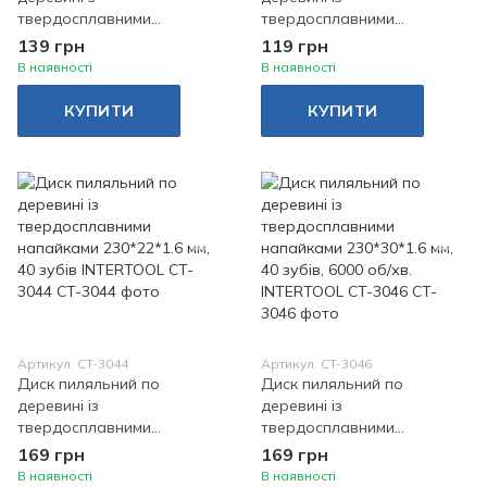
твердосплавними
твердосплавними
напайками 190*30*1.5 мм ,
напайками 180*22*1.5 мм,
139 грн
119 грн
50 зубців, 7500 об/хв.
40 зубів INTERTOOL CT-
В наявності
В наявності
INTERTOOL
3043
КУПИТИ
КУПИТИ
Артикул: CT-3044
Артикул: CT-3046
Диск пиляльний по
Диск пиляльний по
деревині із
деревині із
твердосплавними
твердосплавними
напайками 230*22*1.6 мм,
напайками 230*30*1.6 мм,
169 грн
169 грн
40 зубів INTERTOOL CT-
40 зубів, 6000 об/хв.
В наявності
В наявності