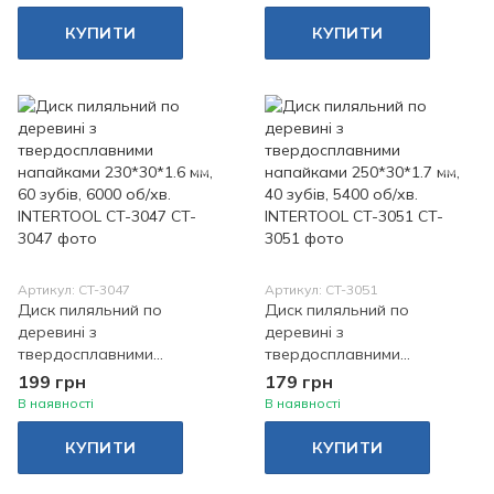
3044
INTERTOOL CT-3046
КУПИТИ
КУПИТИ
Артикул: CT-3047
Артикул: CT-3051
Диск пиляльний по
Диск пиляльний по
деревині з
деревині з
твердосплавними
твердосплавними
напайками 230*30*1.6 мм,
напайками 250*30*1.7 мм,
199 грн
179 грн
60 зубів, 6000 об/хв.
40 зубів, 5400 об/хв.
В наявності
В наявності
INTERTOOL CT-3047
INTERTOOL CT-3051
КУПИТИ
КУПИТИ