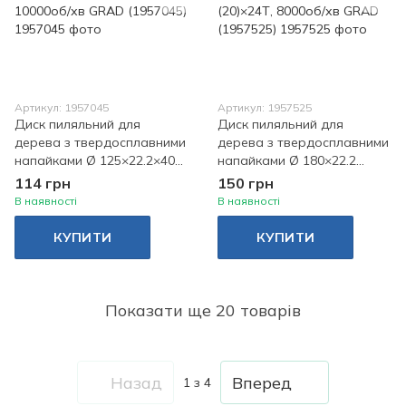
Артикул: 1957045
Артикул: 1957525
Диск пиляльний для
Диск пиляльний для
дерева з твердосплавними
дерева з твердосплавними
напайками Ø 125×22.2×40Т,
напайками Ø 180×22.2
10000об/хв GRAD (1957045)
(20)×24Т, 8000об/хв GRAD
114 грн
150 грн
(1957525)
В наявності
В наявності
КУПИТИ
КУПИТИ
Показати ще 20 товарів
Назад
Вперед
1
з 4