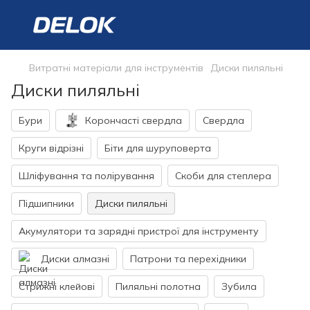
Витратні матеріали для інструментів
Диски пиляльні
Диски пиляльні
Бури
Корончасті свердла
Свердла
Круги відрізні
Біти для шуруповерта
Шліфування та полірування
Скоби для степлера
Підшипники
Диски пиляльні
Акумулятори та зарядні пристрої для інструменту
Диски алмазні
Патрони та перехідники
Стрижні клейові
Пиляльні полотна
Зубила