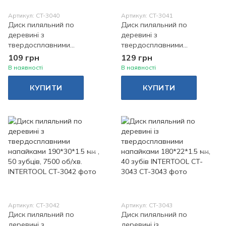
Артикул: CT-3040
Артикул: CT-3041
Диск пиляльний по
Диск пиляльний по
деревині з
деревині з
твердосплавними
твердосплавними
напайками 185*20*1.5 мм,
напайками 190*30*1.5 мм,
109 грн
129 грн
18 зубів INTERTOOL CT-
40 зубів, 7500 об/хв.
В наявності
В наявності
3040
INTERTOOL CT-3041
КУПИТИ
КУПИТИ
Артикул: CT-3042
Артикул: CT-3043
Диск пиляльний по
Диск пиляльний по
деревині з
деревині із