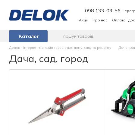
Перейти до основного контенту
098 133-03-56
Передз
Акції
Про нас
Оплата і до
Каталог
Делок - інтернет-магазин товарів для дому, саду та ремонту
Дача, сад
Дача, сад, город