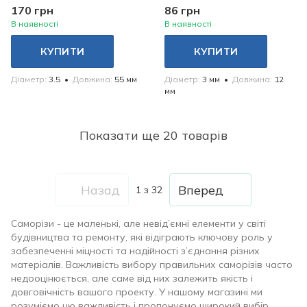
1000 шт
170 грн
86 грн
В наявності
В наявності
КУПИТИ
КУПИТИ
Діаметр
3.5
Довжина
55 мм
Діаметр
3 мм
Довжина
12
мм
Показати ще 20 товарів
Назад
Вперед
1
з 32
Саморізи - це маленькі, але невід’ємні елементи у світі
будівництва та ремонту, які відіграють ключову роль у
забезпеченні міцності та надійності з’єднання різних
матеріалів. Важливість вибору правильних саморізів часто
недооцінюється, але саме від них залежить якість і
довговічність вашого проекту. У нашому магазині ми
розуміємо цю важливість і пропонуємо широкий вибір