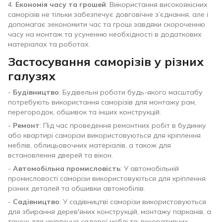
4.
Економія часу та грошей
: Використання високоякісних
саморізів не тільки забезпечує довговічне з’єднання, але і
допомагає зекономити час та гроші завдяки скороченню
часу на монтаж та усуненню необхідності в додаткових
матеріалах та роботах.
Застосування саморізів у різних
галузях
-
Будівництво
: Будівельні роботи будь-якого масштабу
потребують використання саморізів для монтажу рам,
перегородок, обшивок та інших конструкцій.
-
Ремонт
: Під час проведення ремонтних робіт в будинку
або квартирі саморізи використовуються для кріплення
меблів, облицьовочних матеріалів, а також для
встановлення дверей та вікон.
-
Автомобільна промисловість
: У автомобільній
промисловості саморізи використовуються для кріплення
різних деталей та обшивки автомобілів.
-
Садівництво
: У садівництві саморізи використовуються
для збирання дерев'яних конструкцій, монтажу парканів, а
також для кріплення садової меблі та декоративних