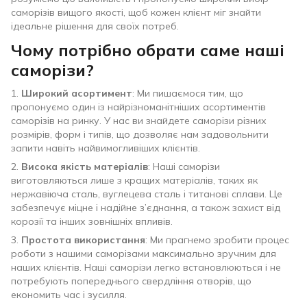
саморізів вищого якості, щоб кожен клієнт міг знайти
ідеальне рішення для своїх потреб.
Чому потрібно обрати саме наші
саморізи?
1.
Широкий асортимент
: Ми пишаємося тим, що
пропонуємо один із найрізноманітніших асортиментів
саморізів на ринку. У нас ви знайдете саморізи різних
розмірів, форм і типів, що дозволяє нам задовольнити
запити навіть найвимогливіших клієнтів.
2.
Висока якість матеріалів
: Наші саморізи
виготовляються лише з кращих матеріалів, таких як
нержавіюча сталь, вуглецева сталь і титанові сплави. Це
забезпечує міцне і надійне з’єднання, а також захист від
корозії та інших зовнішніх впливів.
3.
Простота використання
: Ми прагнемо зробити процес
роботи з нашими саморізами максимально зручним для
наших клієнтів. Наші саморізи легко встановлюються і не
потребують попереднього свердління отворів, що
економить час і зусилля.