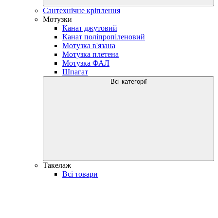
Сантехнічне кріплення
Мотузки
Канат джутовий
Канат поліпропіленовий
Мотузка в'язана
Мотузка плетена
Мотузка ФАЛ
Шпагат
Всі категорії
Такелаж
Всі товари