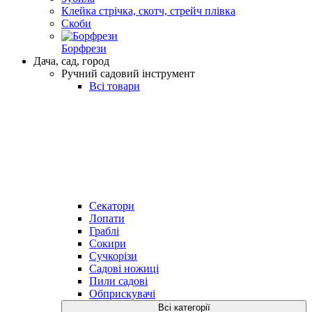
Клейка стрічка, скотч, стрейч плівка
Скоби
Борфрези
Дача, сад, город
Ручний садовий інструмент
Всі товари
Секатори
Лопати
Граблі
Сокири
Сучкорізи
Садові ножиці
Пили садові
Обприскувачі
Всі категорії