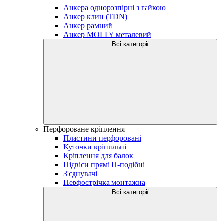
Анкера однорозпірні з гайкою
Анкер клин (TDN)
Анкер рамний
Анкер MOLLY металевий
Всі категорії
Перфороване кріплення
Пластини перфоровані
Куточки кріпильні
Кріплення для балок
Підвіси прямі П-подібні
З'єднувачі
Перфострічка монтажна
Всі категорії