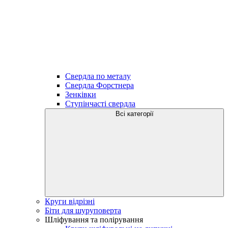
Свердла по металу
Свердла Форстнера
Зенківки
Ступінчасті свердла
Всі категорії
Круги відрізні
Біти для шуруповерта
Шліфування та полірування