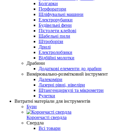
Болгарки
Перфоратори
Шліфувальні машини
Електрорубанки
Будівельні фени
Пістолети клейові
Шабельні пили
Штроборізи
Дрилі
Електролобзики
Відбійні молотки
Драбини
Додаткові елементи до драбин
Вимірювально-розмітковий інструмент
Далекоміри
Лазерні рівні, нівеліри
Штангенциркулі та мікрометри
Рулетки
Витратні матеріали для інструментів
Бури
Корончасті свердла
Свердла
Всі товари