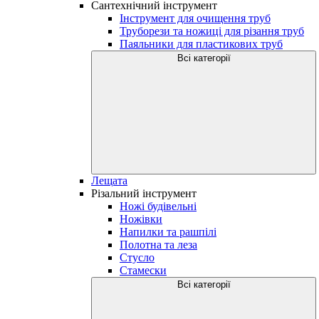
Сантехнічний інструмент
Інструмент для очищення труб
Труборези та ножиці для різання труб
Паяльники для пластикових труб
Всі категорії
Лещата
Різальний інструмент
Ножі будівельні
Ножівки
Напилки та рашпілі
Полотна та леза
Стусло
Стамески
Всі категорії