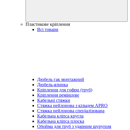
Пластикове кріплення
Всі товари
Дюбель гак монтажний
Дюбель-ялинка
Кріплення для гофри (труб)
Кріплення ремінцеве
Кабельні стяжки
Стяжка нейлонова з кільцем APRO
Стяжка нейлонова спеціалізована
Кабельна кліпса кругла
Кабельна кліпса плоска
Обойма для труб з ударним шурупом