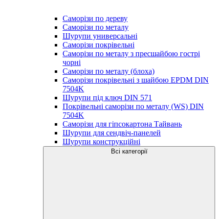
Саморізи по дереву
Саморізи по металу
Шурупи универсальні
Саморізи покрівельні
Саморізи по металу з пресшайбою гострі
чорні
Саморізи по металу (блоха)
Саморізи покрівельні з шайбою EPDM DIN
7504K
Шурупи під ключ DIN 571
Покрівельні саморізи по металу (WS) DIN
7504K
Саморізи для гіпсокартона Тайвань
Шурупи для сендвіч-панелей
Шурупи конструкційні
Всі категорії