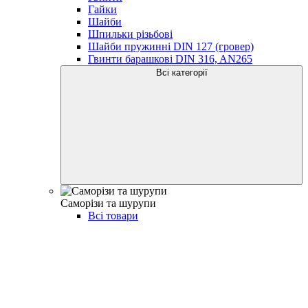
Гайки
Шайби
Шпильки різьбові
Шайби пружинні DIN 127 (гровер)
Гвинти барашкові DIN 316, AN265
Всі категорії
Саморізи та шурупи
Всі товари