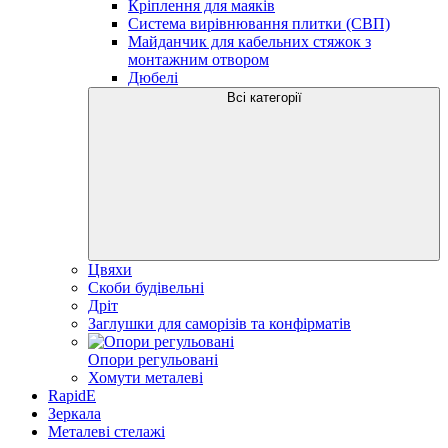
Кріплення для маяків
Система вирівнювання плитки (СВП)
Майданчик для кабельних стяжок з
монтажним отвором
Дюбелі
Всі категорії
Цвяхи
Скоби будівельні
Дріт
Заглушки для саморізів та конфірматів
Опори регульовані
Хомути металеві
RapidE
Зеркала
Металеві стелажі