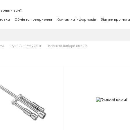
вонити вам?
ставка
Обмін та повернення
Контактна інформація
Відгуки про маг
нти
Ручний інструмент
Ключі та набори ключів