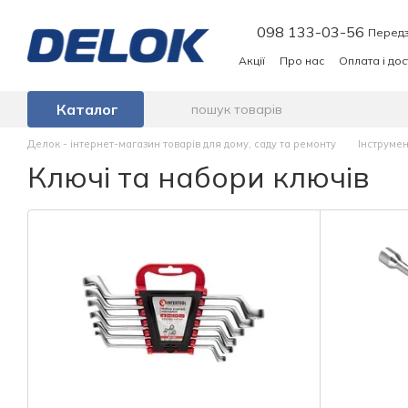
Перейти до основного контенту
098 133-03-56
Передз
Акції
Про нас
Оплата і до
Каталог
Делок - інтернет-магазин товарів для дому, саду та ремонту
Інструме
Ключі та набори ключів