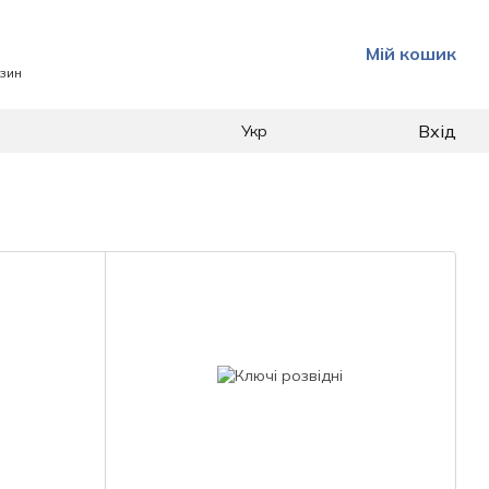
Мій кошик
азин
Вхід
Укр