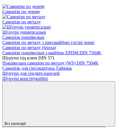
Саморізи по дереву
Саморізи по металу
Шурупи универсальні
Саморізи покрівельні
Саморізи по металу з пресшайбою гострі чорні
Саморізи по металу (блоха)
Саморізи покрівельні з шайбою EPDM DIN 7504K
Шурупи під ключ DIN 571
Покрівельні саморізи по металу (WS) DIN 7504K
Саморізи для гіпсокартона Тайвань
Шурупи для сендвіч-панелей
Шурупи конструкційні
Всі категорії