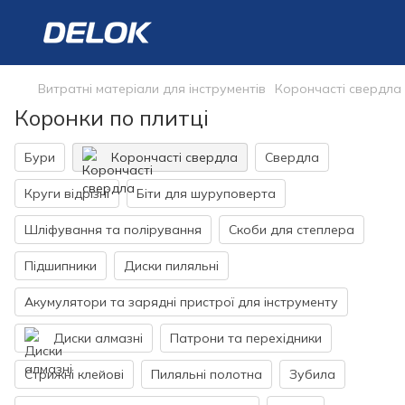
Витратні матеріали для інструментів
Корончасті свердла
Коронки по плитці
Бури
Корончасті свердла
Свердла
Круги відрізні
Біти для шуруповерта
Шліфування та полірування
Скоби для степлера
Підшипники
Диски пиляльні
Акумулятори та зарядні пристрої для інструменту
Диски алмазні
Патрони та перехідники
Стрижні клейові
Пиляльні полотна
Зубила