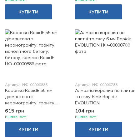
КУПИТИ
КУПИТИ
Артикул: НФ-00000886
Артикул: НФ-00000788
Коронка RapidE 55 мм
Алмазна коронка по плитці
діамантова з
та склу 6 мм Rapide
керамограніту, граніту.
EVOLUTION
монолітного бетону.
615 грн
104 грн
бетону, каменю RapidE
В наявності
В наявності
КУПИТИ
КУПИТИ