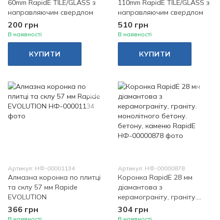
60mm RapidE TILE/GLASS з
110mm RapidE TILE/GLASS з
направляючим свердлом
направляючим свердлом
200 грн
510 грн
В наявності
В наявності
КУПИТИ
КУПИТИ
Артикул: НФ-00001134
Артикул: НФ-00000878
Алмазна коронка по плитці
Коронка RapidE 28 мм
та склу 57 мм Rapide
діамантова з
EVOLUTION
керамограніту, граніту.
монолітного бетону.
366 грн
304 грн
бетону, каменю RapidE
В наявності
В наявності