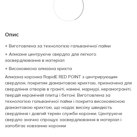
Опис
+ Виготовлена за технологією гальванічної пайки
+ Алмазне центруюче свердло для легкого
засвердлювання в матеріал
+ Високоякісна алмазна крихта
Алмазна коронка RapidE RED POINT з центрирующим
свердлом, покритим діамантовою крихтою, призначена для
свердління отворів в граніті, камені, мармурі, керамограніті,
твердій керамічній плитці і бетоні. Виготовлена за
технологією гальванічної пайки і покрита високоякісною
діамантовою крихтою, що надає високу швидкість
свердління і довгий термін служби коронки. Центруюче
свердло значно спрощує засвердлювання в матеріал і
запобігає ковзанню коронки