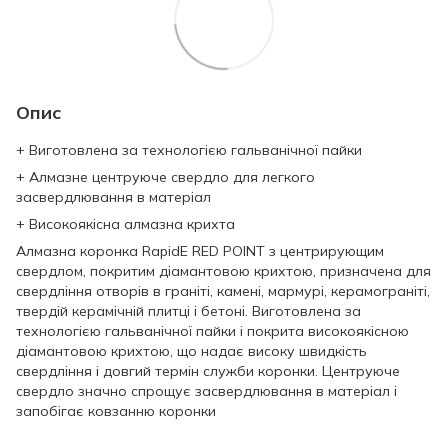
Опис
+ Виготовлена за технологією гальванічної пайки
+ Алмазне центруюче свердло для легкого
засвердлювання в матеріал
+ Високоякісна алмазна крихта
Алмазна коронка RapidE RED POINT з центрирующим
свердлом, покритим діамантовою крихтою, призначена для
свердління отворів в граніті, камені, мармурі, керамограніті,
твердій керамічній плитці і бетоні. Виготовлена за
технологією гальванічної пайки і покрита високоякісною
діамантовою крихтою, що надає високу швидкість
свердління і довгий термін служби коронки. Центруюче
свердло значно спрощує засвердлювання в матеріал і
запобігає ковзанню коронки