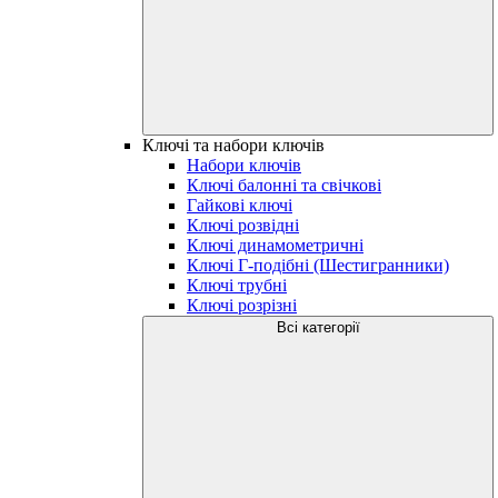
Ключі та набори ключів
Набори ключів
Ключі балонні та свічкові
Гайкові ключі
Ключі розвідні
Ключі динамометричні
Ключі Г-подібні (Шестигранники)
Ключі трубні
Ключі розрізні
Всі категорії