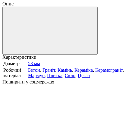
Опис
Характеристики
Діаметр
53 мм
Робочий
Бетон
,
Граніт
,
Камінь
,
Кераміка
,
Керамограніт
,
матеріал
Мармур
,
Плитка
,
Скло
,
Цегла
Поширити у соцмережах