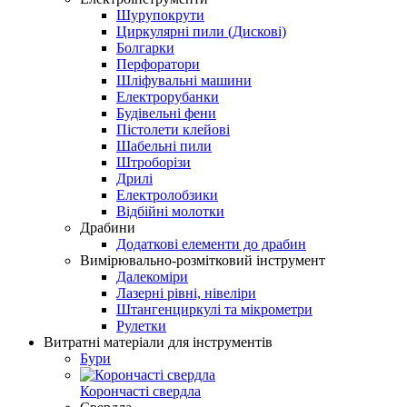
Шурупокрути
Циркулярні пили (Дискові)
Болгарки
Перфоратори
Шліфувальні машини
Електрорубанки
Будівельні фени
Пістолети клейові
Шабельні пили
Штроборізи
Дрилі
Електролобзики
Відбійні молотки
Драбини
Додаткові елементи до драбин
Вимірювально-розмітковий інструмент
Далекоміри
Лазерні рівні, нівеліри
Штангенциркулі та мікрометри
Рулетки
Витратні матеріали для інструментів
Бури
Корончасті свердла