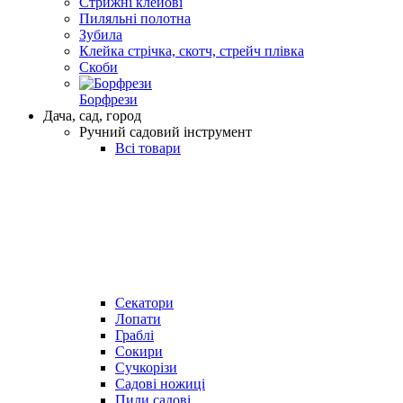
Стрижні клейові
Пиляльні полотна
Зубила
Клейка стрічка, скотч, стрейч плівка
Скоби
Борфрези
Дача, сад, город
Ручний садовий інструмент
Всі товари
Секатори
Лопати
Граблі
Сокири
Сучкорізи
Садові ножиці
Пили садові