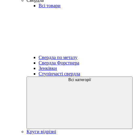
Свердла
Всі товари
Свердла по металу
Свердла Форстнера
Зенківки
Ступінчасті свердла
Всі категорії
Круги відрізні