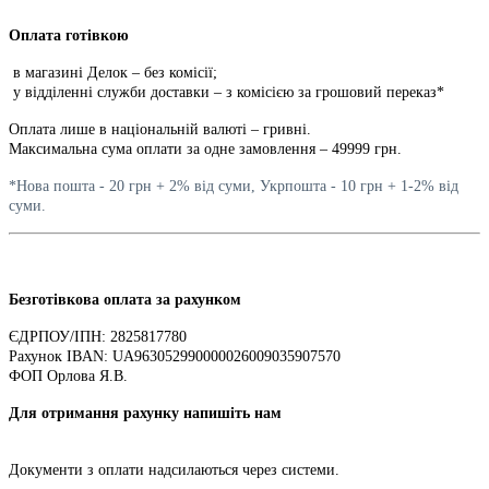
Оплата готівкою
в магазині Делок – без комісії;
у відділенні служби доставки – з комісією за грошовий переказ*
Оплата лише в національній валюті – гривні.
Максимальна сума оплати за одне замовлення – 49999 грн.
*Нова пошта - 20 грн + 2% від суми, Укрпошта - 10 грн + 1-2% від
суми.
Безготівкова оплата за рахунком
ЄДРПОУ/ІПН: 2825817780
Рахунок IBAN: UA963052990000026009035907570
ФОП Орлова Я.В.
Для отримання рахунку напишіть нам
Документи з оплати надсилаються через системи.