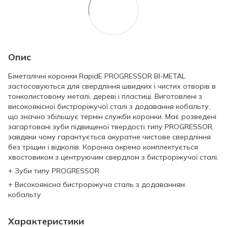
Опис
Біметалічні коронки RapidE PROGRESSOR BI-METAL
застосовуються для свердління швидких і чистих отворів в
тонколистовому металі, дереві і пластиці. Виготовлені з
високоякісної бистроріжучої сталі з додавання кобальту,
що значно збільшує термін служби коронки. Має розведені
загартовані зуби підвищеної твердості типу PROGRESSOR,
завдяки чому гарантується акуратне чистове свердління
без тріщин і відколів. Коронка окремо комплектується
хвостовиком з центруючим свердлом з бистроріжучої сталі.
+ Зуби типу PROGRESSOR
+ Високоякісна бистроріжуча сталь з додаванням
кобальту
Характеристики