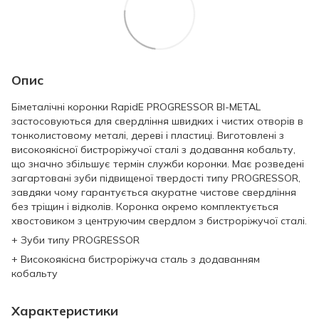
Опис
Біметалічні коронки RapidE PROGRESSOR BI-METAL
застосовуються для свердління швидких і чистих отворів в
тонколистовому металі, дереві і пластиці. Виготовлені з
високоякісної бистроріжучої сталі з додавання кобальту,
що значно збільшує термін служби коронки. Має розведені
загартовані зуби підвищеної твердості типу PROGRESSOR,
завдяки чому гарантується акуратне чистове свердління
без тріщин і відколів. Коронка окремо комплектується
хвостовиком з центруючим свердлом з бистроріжучої сталі.
+ Зуби типу PROGRESSOR
+ Високоякісна бистроріжуча сталь з додаванням
кобальту
Характеристики