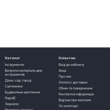
Каталог
Клієнтам
Інструменти
Вхід до кабінету
Витратні матеріали для
Акції
інструментів
Про нас
Дача, сад, город
Оплата і доставка
Сантехніка
Обмін та повернення
Будівельне кріплення
Контактна інформація
RapidE
Відгуки про магазин
Зеркала
Усі категорії
Металеві стелажі