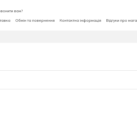
вонити вам?
ставка
Обмін та повернення
Контактна інформація
Відгуки про маг