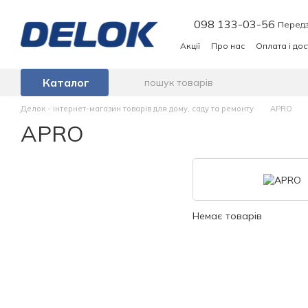
Перейти до основного контенту
098 133-03-56
Передз
Акції
Про нас
Оплата і до
Каталог
Делок - інтернет-магазин товарів для дому, саду та ремонту
APRO
APRO
Немає товарів