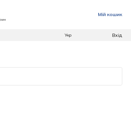
Мій кошик
азин
Вхід
Укр