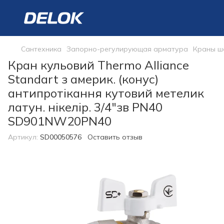
Сантехника
Запорно-регулирующая арматура
Краны ш
Кран кульовий Thermo Alliance
Standart з америк. (конус)
антипротікання кутовий метелик
латун. нікелір. 3/4"зв PN40
SD901NW20PN40
Артикул:
SD00050576
Оставить отзыв