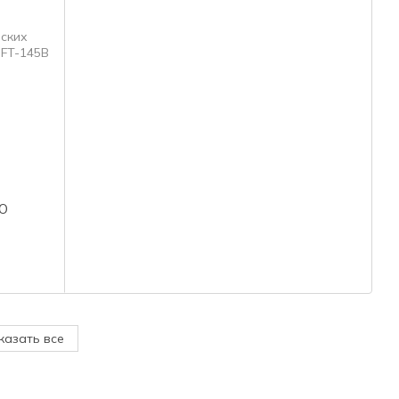
RO
казать все