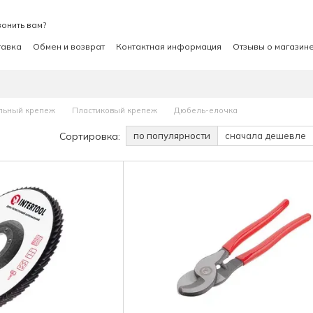
онить вам?
тавка
Обмен и возврат
Контактная информация
Отзывы о магазин
льный крепеж
Пластиковый крепеж
Дюбель-елочка
Сортировка:
по популярности
сначала дешевле