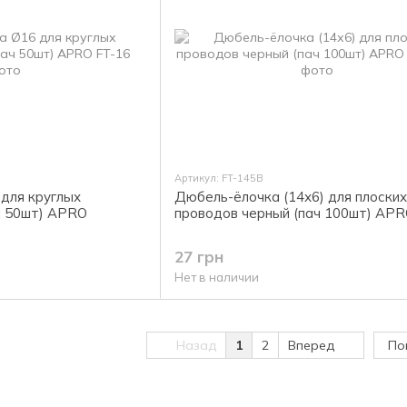
Артикул: FT-145B
для круглых
Дюбель-ёлочка (14х6) для плоских
ч 50шт) APRO
проводов черный (пач 100шт) AP
27 грн
Нет в наличии
Назад
1
2
Вперед
По