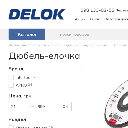
Перейти к основному контенту
098 133-03-56
Перезв
Акции
О нас
Оплата и дос
Каталог
Делок - интернет-магазин товаров для дома, сада и ремонта
Строите
Дюбель-елочка
Бренд
5
Intertool
24
APRO
Цена, грн
От Цена, грн
До Цена, грн
OK
Раздел
29