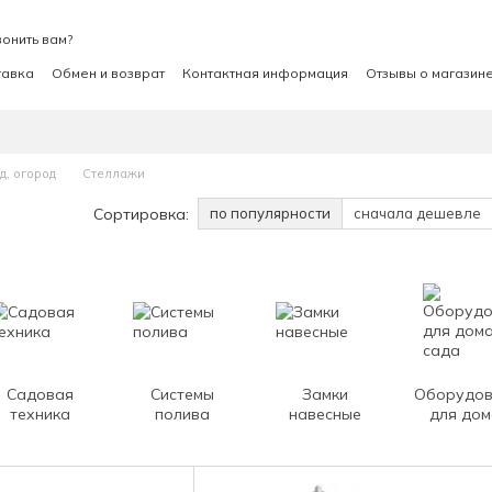
онить вам?
тавка
Обмен и возврат
Контактная информация
Отзывы о магазин
д, огород
Стеллажи
Сортировка:
по популярности
сначала дешевле
Садовая
Системы
Замки
Оборудов
техника
полива
навесные
для дом
сада