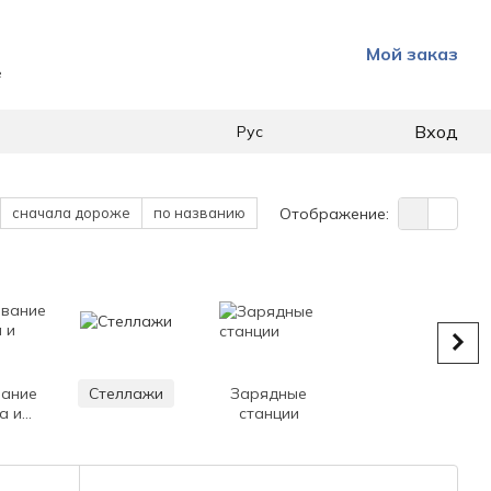
Мой заказ
е
Вход
Рус
сначала дороже
по названию
Отображение:
ание
Стеллажи
Зарядные
а и
станции