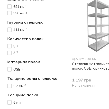
3
691 мм
3
550 мм
Глубина стеллажа
6
414 мм
Количество полок
4
5
2
3
Артикул: 0001432
Материал полок
Стеллаж металличес
полок, OSB, оцинков
6
OSB
Толщина рамы стеллажа
1 197 грн
6
Нет в наличии
0.7 мм
Толщина полки
6
6 мм