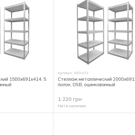
Артикул: 0001433
кий 1500х691х414, 5
Стеллаж металлический 2000х691х
анный
полок, OSB, оцинкованный
1 220 грн
Нет в наличии