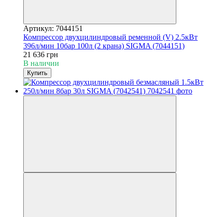
Артикул: 7044151
Компрессор двухцилиндровый ременной (V) 2.5кВт
396л/мин 10бар 100л (2 крана) SIGMA (7044151)
21 636 грн
В наличии
Купить