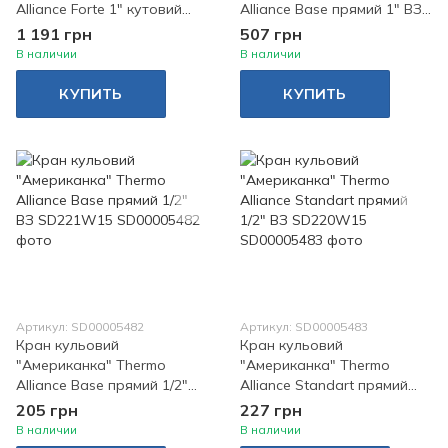
Alliance Forte 1" кутовий
Alliance Base прямий 1" ВЗ
SF221W25
SD221W25
1 191 грн
507 грн
В наличии
В наличии
КУПИТЬ
КУПИТЬ
Артикул: SD00005482
Артикул: SD00005483
Кран кульовий
Кран кульовий
"Американка" Thermo
"Американка" Thermo
Alliance Base прямий 1/2"
Alliance Standart прямий
ВЗ SD221W15
1/2" ВЗ SD220W15
205 грн
227 грн
В наличии
В наличии