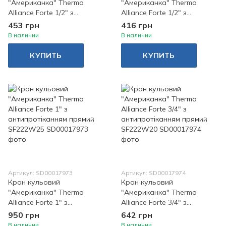
"Американка" Thermo
"Американка" Thermo
Alliance Forte 1/2" з
Alliance Forte 1/2" з
антипротіканням прямий
антипротіканням кутовий
453 грн
416 грн
SF222W15
SF223W15
В наличии
В наличии
КУПИТЬ
КУПИТЬ
Артикул: SD00017973
Артикул: SD00017974
Кран кульовий
Кран кульовий
"Американка" Thermo
"Американка" Thermo
Alliance Forte 1" з
Alliance Forte 3/4" з
антипротіканням прямий
антипротіканням прямий
950 грн
642 грн
SF222W25
SF222W20
В наличии
В наличии