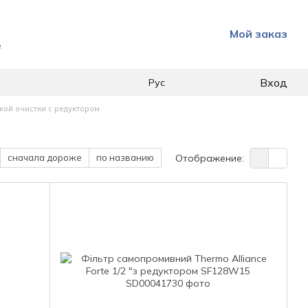
Мой заказ
е
Вход
Рус
кой очистки с редуктором
сначала дороже
по названию
Отображение: