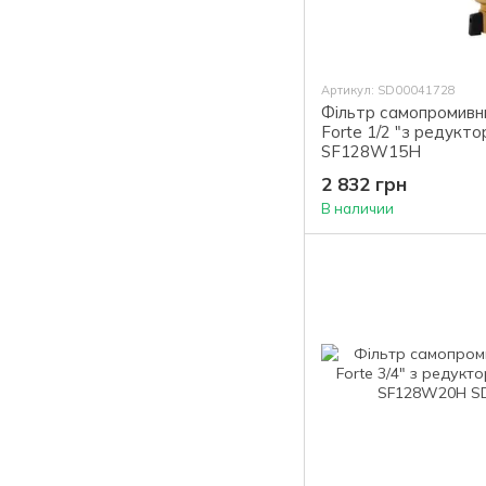
Артикул: SD00041728
Фільтр самопромивни
Forte 1/2 "з редукто
SF128W15H
2 832 грн
В наличии