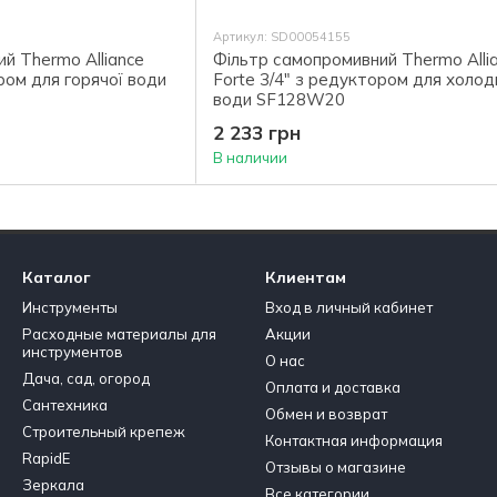
Артикул: SD00054155
й Thermo Alliance
Фільтр самопромивний Thermo Alli
ром для горячої води
Forte 3/4" з редуктором для холод
води SF128W20
2 233 грн
В наличии
Каталог
Клиентам
Инструменты
Вход в личный кабинет
Расходные материалы для
Акции
инструментов
О нас
Дача, сад, огород
Оплата и доставка
Сантехника
Обмен и возврат
Строительный крепеж
Контактная информация
RapidE
Отзывы о магазине
Зеркала
Все категории