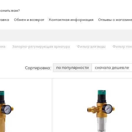
онить вам?
тавка
Обмен и возврат
Контактная информация
Отзывы о магазин
ика
Запорно-регулирующая арматура
Фильтр для воды
Фильтр тон
Сортировка:
по популярности
сначала дешевле