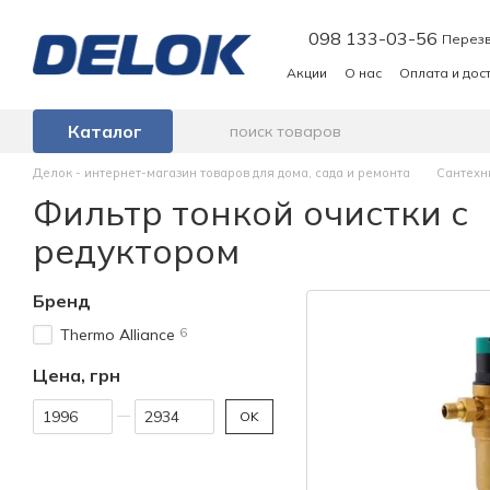
Перейти к основному контенту
098 133-03-56
Перезв
Акции
О нас
Оплата и дос
Каталог
Делок - интернет-магазин товаров для дома, сада и ремонта
Сантехн
Фильтр тонкой очистки с
редуктором
Бренд
6
Thermo Alliance
Цена, грн
От Цена, грн
До Цена, грн
OK