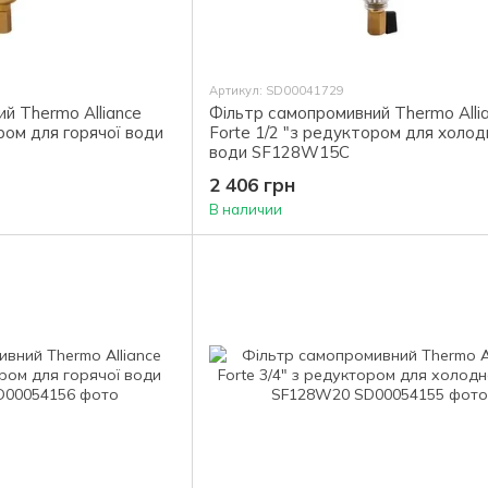
Артикул: SD00041729
й Thermo Alliance
Фільтр самопромивний Thermo Alli
ром для горячої води
Forte 1/2 "з редуктором для холод
води SF128W15C
2 406 грн
В наличии