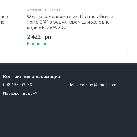
Артикул: SD00054157
ance
Фільтр самопромивний Thermo Alliance
ної
Forte 3/4" з редуктором для холодної
води SF128W20C
2 422 грн
В наличии
Контактная информация
098 133-03-56
delok.com.ua@gmail.com
Перезвонить вам?