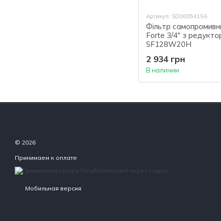
Артикул: SD00054156
Фільтр самопромивни
Forte 3/4" з редукто
SF128W20H
2 934 грн
В наличии
© 2026
Принимаем к оплате
Мобильная версия