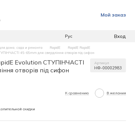
Мой заказ
е
Вход
Рус
для дома, сада и ремонта
RapidE
RapidE RapidE
СТУПІНЧАСТІ 45-65mm для свердління отворів під сифон
pidE Evolution СТУПІНЧАСТІ
Артикул
НФ-00002983
іння отворів під сифон
К сравнению
В желания
опительной скидки