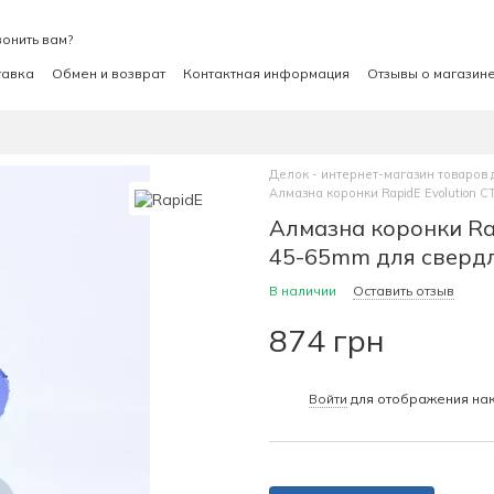
онить вам?
тавка
Обмен и возврат
Контактная информация
Отзывы о магазин
Делок - интернет-магазин товаров 
Алмазна коронки RapidE Evolution 
Алмазна коронки Ra
45-65mm для свердл
В наличии
Оставить отзыв
874 грн
%
Войти
для отображения нак