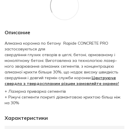
Описание
Алмазна коронка по бетону Rapide CONCRETE PRO
застосовуються для
свердління глухих отворів в цеглі, бетоні, армованому і
монолітному бетоні. Виготовлена за технологією лазер-
ного зварювання алмазних сегментів, з концентрацією
алмазної крихти більше 30%, що надає високу швидкість
свердління і довгий термін служби коронки.
Центруюче
свердло з твердоспланим різцем замовляйте окремо!
+ Лазерна приварка сегментів
+ Ріжучі сегменти покриті діамантовою крихтою більш ніж
на 30%
Характеристики