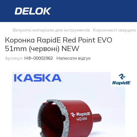
Витратні матеріали для інструментів
Корончасті свердла
Коронка RapidE Red Point EVO
51mm (червоні) NEW
Артикул:
НФ-00002962
Написати відгук