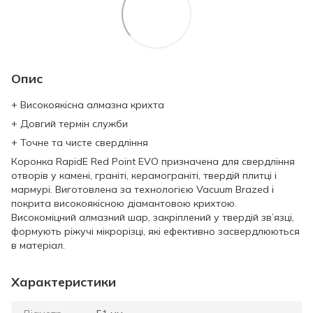
Опис
+ Високоякісна алмазна крихта
+ Довгий термін служби
+ Точне та чисте свердління
Коронка RapidE Red Point EVO призначена для свердління
отворів у камені, граніті, керамограніті, твердій плитці і
мармурі. Виготовлена за технологією Vacuum Brazed і
покрита високоякісною діамантовою крихтою.
Високоміцний алмазний шар, закріплений у твердій зв’язці,
формують ріжучі мікрорізці, які ефективно засвердлюються
в матеріал.
Характеристики