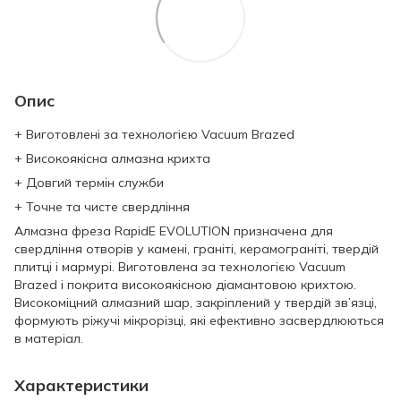
Опис
+ Виготовлені за технологією Vacuum Brazed
+ Високоякісна алмазна крихта
+ Довгий термін служби
+ Точне та чисте свердління
Алмазна фреза RapidE EVOLUTION призначена для
свердління отворів у камені, граніті, керамограніті, твердій
плитці і мармурі. Виготовлена за технологією Vacuum
Brazed і покрита високоякісною діамантовою крихтою.
Високоміцний алмазний шар, закріплений у твердій зв’язці,
формують ріжучі мікрорізці, які ефективно засвердлюються
в матеріал.
Характеристики