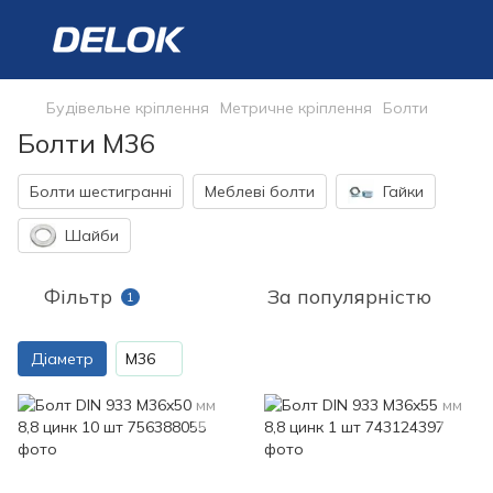
Будівельне кріплення
Метричне кріплення
Болти
Болти М36
Болти шестигранні
Меблеві болти
Гайки
Шайби
Фільтр
За популярністю
1
Діаметр
M36