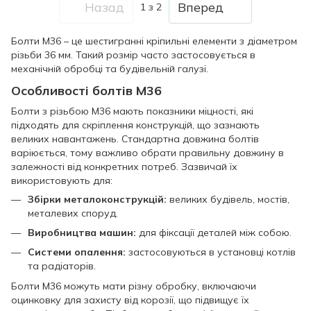
Назад
Вперед
1
з 2
Болти М36 – це шестигранні кріпильні елементи з діаметром
різьби 36 мм. Такий розмір часто застосовується в
механічній обробці та будівельній галузі.
Особливості болтів М36
Болти з різьбою М36 мають показники міцності, які
підходять для скріплення конструкцій, що зазнають
великих навантажень. Стандартна довжина болтів
варіюється, тому важливо обрати правильну довжину в
залежності від конкретних потреб. Зазвичай їх
використовують для:
Збірки металоконструкцій:
великих будівель, мостів,
металевих споруд.
Виробництва машин:
для фіксації деталей між собою.
Системи опалення:
застосовуються в установці котлів
та радіаторів.
Болти М36 можуть мати різну обробку, включаючи
оцинковку для захисту від корозії, що підвищує їх