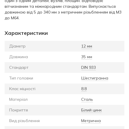
один з одним деталей, вузлів, площин. Відповідає
вітчизняним та міжнародним стандартам. Випускається
довжиною від 5 до 340 мм з метричним різьбленням від М3
до М64.
Характеристики
Діаметр
12 мм
Довжина
35 мм
Стандарт
DIN 933
Тип головки
Шестигранна
Клас міцності
8.8
Матеріал
Сталь
Покриття
Білий цинк
Вид різьблення
Метрична