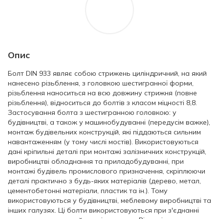
Опис
Болт DIN 933 являє собою стрижень циліндричний, на який
нанесено різьблення, з головкою шестигранної форми,
різьблення наноситься на всю довжину стрижня (повне
різьблення), відноситься до болтів з класом міцності 8,8.
Застосування болта з шестигранною головкою: у
будівництві, а також у машинобудуванні (передусім важке),
монтаж будівельних конструкцій, які піддаються сильним
навантаженням (у тому числі мостів). Використовуються
дані кріпильні деталі при монтажі залізничних конструкцій,
виробництві обладнання та приладобудуванні, при
монтажі будівель промислового призначення, скріплюючи
деталі практично з будь-яких матеріалів (дерево, метал,
цементобетонні матеріали, пластик та ін.). Тому
використовуються у будівництві, меблевому виробництві та
інших галузях. Ці болти використовуються при з'єднанні